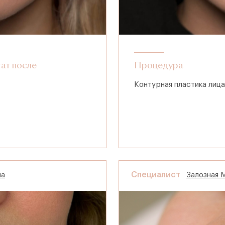
тат после
Процедура
Контурная пластика лица
Специалист
на
Залозная 