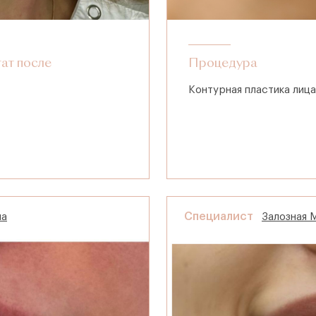
тат после
Процедура
Контурная пластика лица
Специалист
на
Залозная 