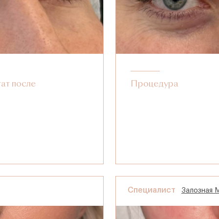
тат после
Процедура
Специалист
Залозная 