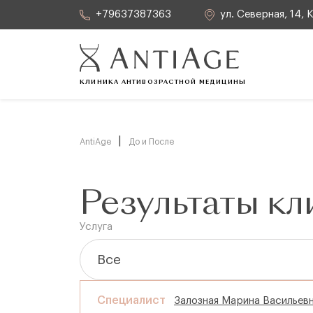
+79637387363
ул. Северная, 14,
Пн-сб: с 08:00 до 20:00 Вс: с 09:00 до 17:00
КЛИНИКА АНТИВОЗРАСТНОЙ МЕДИЦИНЫ
|
AntiAge
До и После
Результаты кл
Услуга
Специалист
Залозная Марина Васильев