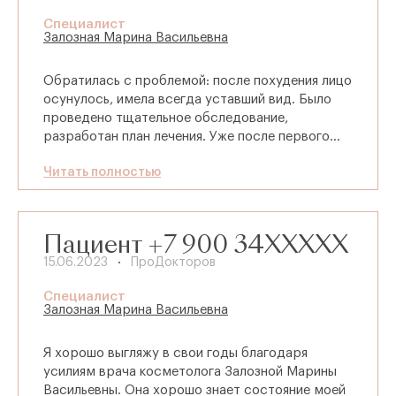
Специалист
Залозная Марина Васильевна
Обратилась с проблемой: после похудения лицо
осунулось, имела всегда уставший вид. Было
проведено тщательное обследование,
разработан план лечения. Уже после первого
посещения виден результат. Рекомендую
Читать полностью
Марину Васильевну. Отличный специалист.
Спасибо большое.
Пациент +7 900 34XXXXX
15.06.2023
ПроДокторов
Специалист
Залозная Марина Васильевна
Я хорошо выгляжу в свои годы благодаря
усилиям врача косметолога Залозной Марины
Васильевны. Она хорошо знает состояние моей