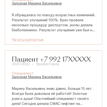
ваше сердце и душу, Марина Васильевна!
Залозная Марина Васильевна
Я обращалась по поводу возрастных изменений.
Результат улучшений 100%. Врач провела
несколько процедур диспортом​, уколы​ делала
безболезненно. Результат улучшения уже был на
следующий день. Лучший доктор в
Читать полностью
Калининграде. Профессионал своего дела!
Всем рекомендую. Довольна результатом.
Клиника потрясающая. Новейшее оборудование!
Замечательный персонал.
Пациент +7 992 17XXXXX
20.07.2023
ПроДокторов
Специалист
Залозная Марина Васильевна
Марину Васильевну знаю давно, больше 15 лет.
Всегда была довольна её работой! Золотые
руки и душа! Опытнейший специалист своего
дела! Сегодня делала СМАС-лифтинг на