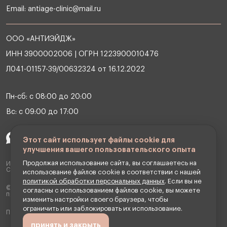
Email:
antiage-clinic@mail.ru
ООО «АНТИЭЙДЖ»
ИНН 3900002006 | ОГРН 1223900010476
Л041-01157-39/00632324 от 16.12.2022
Пн-сб: с 08:00 до 20:00
Вс: с 09:00 до 17:00
Этот сайт использует файлы cookie для
улучшения вашего пользовательского опыта
Продолжая использование сайта, вы соглашаетесь на
ИМЕЮТСЯ ПРОТИВОПОКАЗАНИЯ НЕОБХОДИМА КОНСУЛЬТАЦИЯ
СПЕЦИАЛИСТА
использование файлов cookie в соответствии с нашей
политикой обработки персональных данных
. Если вы не
© 2026 OOO Клиника антивозрастной медицины «АНТИЭЙДЖ». Все
согласны с использованием файлов cookie, вы можете
права защищены.
изменить настройки своего браузера, чтобы
ограничить или заблокировать их использование.
Превентивная медицина и косметология
принять и закрыть