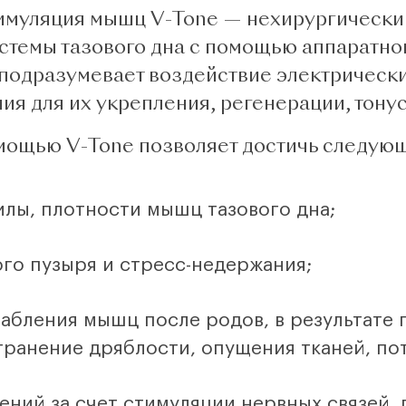
имуляция мышц V-Tone — нехирургически
стемы тазового дна с помощью аппаратно
 подразумевает воздействие электрическ
 для их укрепления, регенерации, тонус
ощью V-Tone позволяет достичь следующ
лы, плотности мышц тазового дна;
го пузыря и стресс-недержания;
абления мышц после родов, в результате 
ранение дряблости, опущения тканей, пот
ний за счет стимуляции нервных связей,