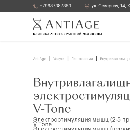
+79637387363
ул. Северная, 14,
Пн-сб: с 08:00 до 20:00 Вс: с 09:00 до 17:00
КЛИНИКА АНТИВОЗРАСТНОЙ МЕДИЦИНЫ
|
|
|
AntiAge
Услуги
Гинекология
Внутривлагалищн
Внутривлагалищ
электростимуля
V-Tone
Электростимуляция мышц (2-5 пр
V Tone
Электростимуляция мышц (первич