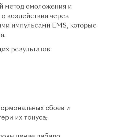
й метод омоложения и
го воздействия через
ими импульсами EMS, которые
а.
их результатов:
гормональных сбоев и
ери их тонуса;
 повышение либидо,