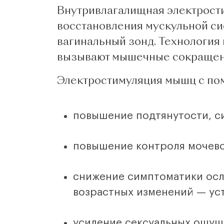
Внутривлагалищная электрост
восстановления мускульной си
вагинальный зонд. Технология
вызывают мышечные сокращения
Электростимуляция мышц с пом
повышение подтянутости, си
повышение контроля мочево
снижение симптоматики осл
возрастных изменений — уст
усиление сексуальных ощуще