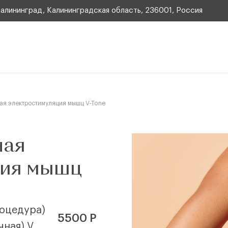
 Калининград, Калининградская область, 236001, Россия
ая электростимуляция мышц V-Tone
ная
ция мышц
оцедура)
5500 Р
ная) V