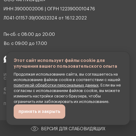
ИНН 3900002006 | ОГРН 1223900010476
Л041-01157-39/00632324 от 16.12.2022
Пн-сб: с 08:00 до 20:00
Вс: с 09:00 до 17:00
Этот сайт использует файлы cookie для
улучшения вашего пользовательского опыта
Продолжая использование сайта, вы соглашаетесь на
ИМЕЮТСЯ ПРОТИВОПОКАЗАНИЯ НЕОБХОДИМА КОНСУЛЬТАЦИЯ
СПЕЦИАЛИСТА
использование файлов cookie в соответствии с нашей
политикой обработки персональных данных
. Если вы не
© 2026 OOO Клиника антивозрастной медицины «АНТИЭЙДЖ». Все
согласны с использованием файлов cookie, вы можете
права защищены.
изменить настройки своего браузера, чтобы
ограничить или заблокировать их использование.
Превентивная медицина и косметология
принять и закрыть
ВЕРСИЯ ДЛЯ СЛАБОВИДЯЩИХ