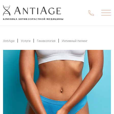
Ме
КЛИНИКА АНТИВОЗРАСТНОЙ МЕДИЦИНЫ
|
|
|
AntiAge
Услуги
Гинекология
Интимный пилинг