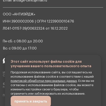
Email:
antiage-clinic@mail.ru
ООО «АНТИЭЙДЖ»
ИНН 3900002006 | ОГРН 1223900010476
Л041-01157-39/00632324 от 16.12.2022
Пн-сб: с 08:00 до 20:00
Вс: с 09:00 до 17:00
Этот сайт использует файлы cookie для
улучшения вашего пользовательского опыта
Продолжая использование сайта, вы соглашаетесь на
ИМЕЮТСЯ ПРОТИВОПОКАЗАНИЯ НЕОБХОДИМА КОНСУЛЬТАЦИЯ
СПЕЦИАЛИСТА
использование файлов cookie в соответствии с нашей
политикой обработки персональных данных
. Если вы не
© 2026 OOO Клиника антивозрастной медицины «АНТИЭЙДЖ». Все
согласны с использованием файлов cookie, вы можете
права защищены.
изменить настройки своего браузера, чтобы
ограничить или заблокировать их использование.
Превентивная медицина и косметология
принять и закрыть