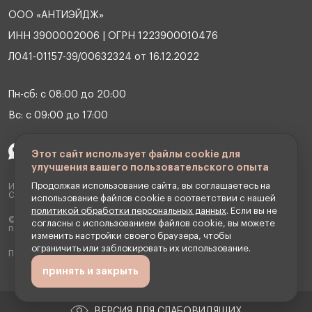
ООО «АНТИЭЙДЖ»
ИНН 3900002006 | ОГРН 1223900010476
Л041-01157-39/00632324 от 16.12.2022
Пн-сб: с 08:00 до 20:00
Вс: с 09:00 до 17:00
Этот сайт использует файлы cookie для
улучшения вашего пользовательского опыта
Продолжая использование сайта, вы соглашаетесь на
ИМЕЮТСЯ ПРОТИВОПОКАЗАНИЯ НЕОБХОДИМА КОНСУЛЬТАЦИЯ
СПЕЦИАЛИСТА
использование файлов cookie в соответствии с нашей
политикой обработки персональных данных
. Если вы не
© 2026 OOO Клиника антивозрастной медицины «АНТИЭЙДЖ». Все
согласны с использованием файлов cookie, вы можете
права защищены.
изменить настройки своего браузера, чтобы
ограничить или заблокировать их использование.
Превентивная медицина и косметология
принять и закрыть
ВЕРСИЯ ДЛЯ СЛАБОВИДЯЩИХ