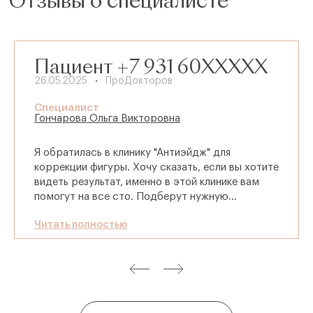
Отзывы о специалисте
Пациент +7 931 60XXXXX
26.05.2025
ПроДокторов
Специалист
Гончарова Ольга Викторовна
Я обратилась в клинику "Антиэйдж" для
коррекции фигуры. Хочу сказать, если вы хотите
видеть результат, именно в этой клинике вам
помогут на все сто. Подберут нужную
программу, процедуру, её длительность.
Читать полностью
Именно с этим мне помогла Ольга Викторовна,
грамотно рассказывает, объясняет суть
процедуры и её эффект. Ольга Викторовна -
прекрасный специалист, знающий и любящий
свое дело, отдается работе полностью и с
душой. Очень рекомендую. :) За результатом - к