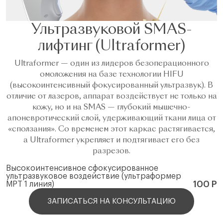
Ультразвуковой SMAS-
лифтинг (Ultraformer)
Ultraformer — один из лидеров безоперационного
омоложения на базе технологии HIFU
(высокоинтенсивный фокусированный ультразвук). В
отличие от лазеров, аппарат воздействует не только на
кожу, но и на SMAS — глубокий мышечно-
апоневротический слой, удерживающий ткани лица от
«сползания». Со временем этот каркас растягивается,
а Ultraformer укрепляет и подтягивает его без
разрезов.
Высокоинтенсивное сфокусированное
ультразвуковое воздействие (ультраформер
100 Р
МРТ 1 линия)
ЗАПИСАТЬСЯ НА КОНСУЛЬТАЦИЮ